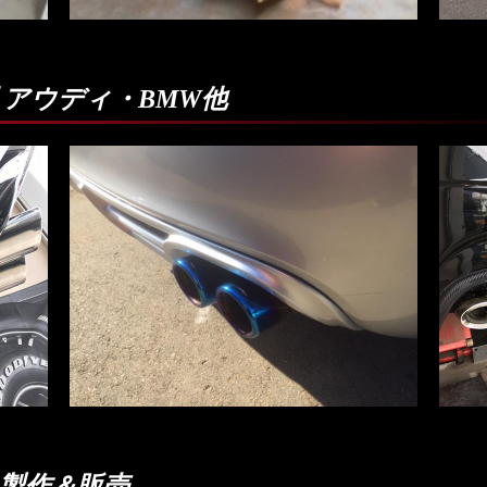
 アウディ・BMW他
製作＆販売